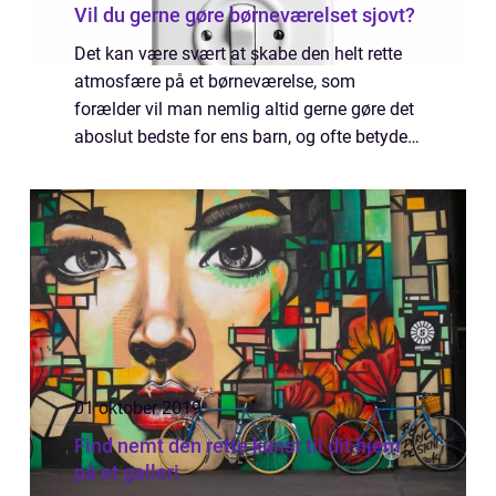
Vil du gerne gøre børneværelset sjovt?
Det kan være svært at skabe den helt rette
atmosfære på et børneværelse, som
forælder vil man nemlig altid gerne gøre det
aboslut bedste for ens barn, og ofte betyder
det, at man er nødt til at tage nogle valg på
deres vegne. Det er for eksempel noge...
01 oktober 2019
Find nemt den rette kunst til dit hjem
på et galleri