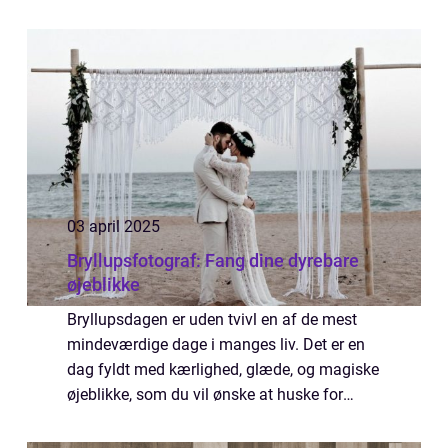
små øjeblikke skal foreviges, handler valget
af fotograf ikke kun om pris, men om...
03 april 2025
Bryllupsfotograf: Fang dine dyrebare
øjeblikke
Bryllupsdagen er uden tvivl en af de mest
mindeværdige dage i manges liv. Det er en
dag fyldt med kærlighed, glæde, og magiske
øjeblikke, som du vil ønske at huske for
evigt. En bryllupsfotograf spiller en essentiel
ro...