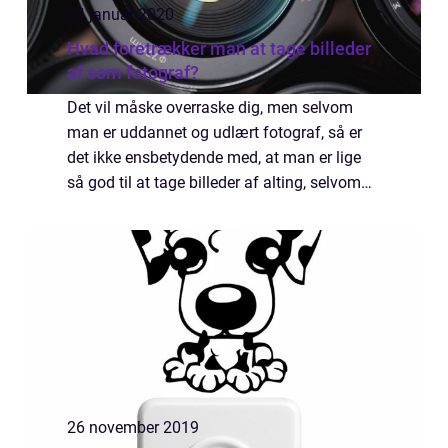
04 januar 2020
Hvad foretrækker man at tage billeder
af som fotograf?
Det vil måske overraske dig, men selvom
man er uddannet og udlært fotograf, så er
det ikke ensbetydende med, at man er lige
så god til at tage billeder af alting, selvom
man har erfaringen, uddannelsen og godt
udstyr i bagagen...
26 november 2019