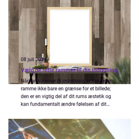
08 juli 2024
Vælg de rette rammer til din indretning
Når det kommer til indretning, er den rette
ramme ikke bare en grænse for et billede;
den er en vigtig del af dit rums æstetik og
kan fundamentalt ændre følelsen af dit
personlige rum. Valget af rammer er en
kunst i sig selv, som indebærer overvejels...