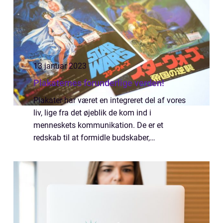
13 januar 2023
Plakaternes forunderlige verden!
Plakater har været en integreret del af vores
liv, lige fra det øjeblik de kom ind i
menneskets kommunikation. De er et
redskab til at formidle budskaber,
markedsføre produkter og tjenesteydelser og
til at udtrykke politiske holdninger. Vi
besøger mu...