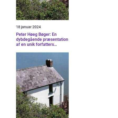
18 januar 2024
Peter Høeg Bøger: En
dybdegående præsentation
af en unik forfatters
mangfoldige værker