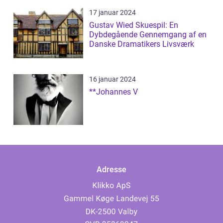
17 januar 2024
Gustav Wied Skuespil: En
Dybdegående Gennemgang af en
Danske Dramatikers Livsværk
16 januar 2024
**Johannes V
Adresse