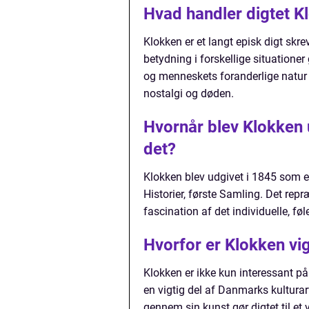
Hvad handler digtet 
Klokken er et langt episk digt skr
betydning i forskellige situation
og menneskets foranderlige natur
nostalgi og døden.
Hvornår blev Klokken 
det?
Klokken blev udgivet i 1845 som 
Historier, første Samling. Det rep
fascination af det individuelle, føl
Hvorfor er Klokken vi
Klokken er ikke kun interessant på 
en vigtig del af Danmarks kulturarv
gennem sin kunst gør digtet til et 