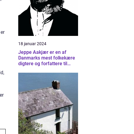
 er
18 januar 2024
Jeppe Aakjær er en af
Danmarks mest folkekære
digtere og forfattere til
sange
d,
er