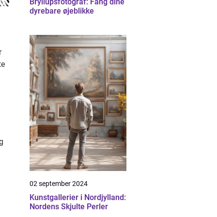
Bryllupsfotograf: Fang dine
dyrebare øjeblikke
r
te
g
02 september 2024
Kunstgallerier i Nordjylland:
Nordens Skjulte Perler