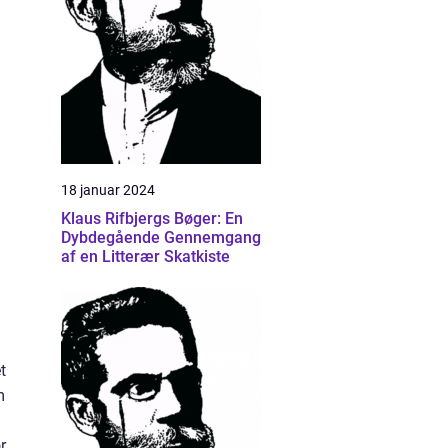
18 januar 2024
Klaus Rifbjergs Bøger: En
Dybdegående Gennemgang
af en Litterær Skatkiste
t
m
r