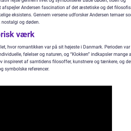
ativ rejse gennem livet og symboliserer både døden, tiden og
 afspejler Andersen fascination af det æstetiske og det filosofi
skelige eksistens. Gennem versene udforsker Andersen temaer s
, nostalgi og døden.
orisk værk
llet, hvor romantikken var på sit højeste i Danmark. Perioden var
ndividuelle, følelser og naturen, og “Klokken” indkapsler mange 
v inspireret af samtidens filosoffer, kunstnere og tænkere, og de
og symbolske referencer.