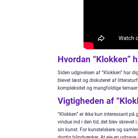
Hvordan “Klokken” ha
Siden udgivelsen af “Klokken” har di
blevet læst og diskuteret af litteratur
kompleksitet og mangfoldige temaer ha
Vigtigheden af “Klok
“Klokken” er ikke kun interessant på g
vindue ind i den tid, det blev skrevet
sin kunst. For kunstelskere og samler
dygtig håndværker. At eje en udgave a