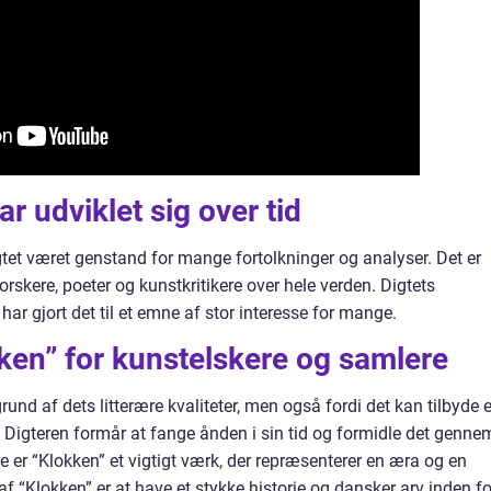
r udviklet sig over tid
gtet været genstand for mange fortolkninger og analyser. Det er
forskere, poeter og kunstkritikere over hele verden. Digtets
r gjort det til et emne af stor interesse for mange.
ken” for kunstelskere og samlere
rund af dets litterære kvaliteter, men også fordi det kan tilbyde e
 i. Digteren formår at fange ånden i sin tid og formidle det genne
e er “Klokken” et vigtigt værk, der repræsenterer en æra og en
f “Klokken” er at have et stykke historie og dansker arv inden fo