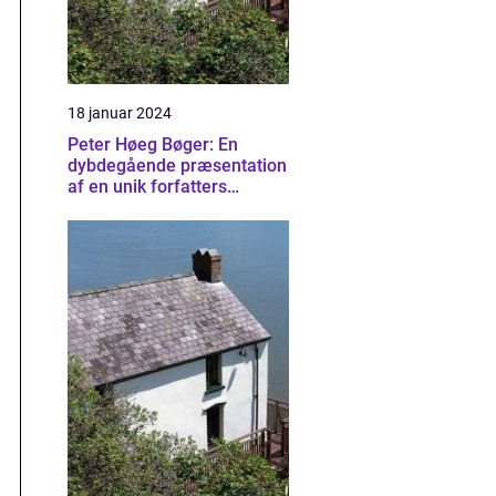
18 januar 2024
Peter Høeg Bøger: En
dybdegående præsentation
af en unik forfatters
mangfoldige værker