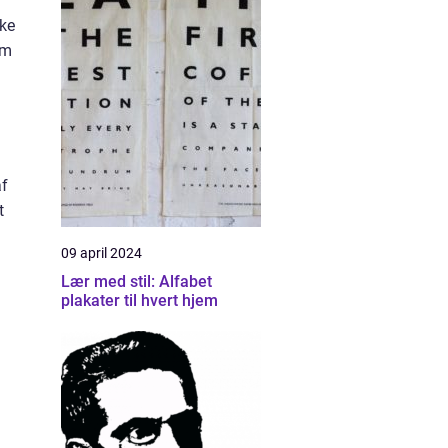
ske
om
af
t
09 april 2024
Lær med stil: Alfabet
plakater til hvert hjem