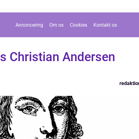
Annoncering
Om os
Cookies
Kontakt os
s Christian Andersen
redaktio