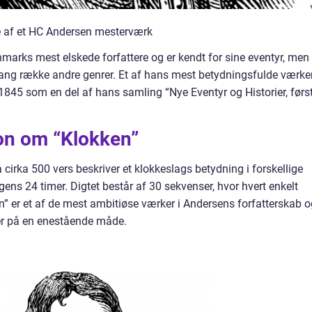
 af et HC Andersen mesterværk
marks mest elskede forfattere og er kendt for sine eventyr, men
ang række andre genrer. Et af hans mest betydningsfulde værke
i 1845 som en del af hans samling “Nye Eventyr og Historier, førs
on om “Klokken”
å cirka 500 vers beskriver et klokkeslags betydning i forskellige
ens 24 timer. Digtet består af 30 sekvenser, hvor hvert enkelt
n” er et af de mest ambitiøse værker i Andersens forfatterskab o
aer på en enestående måde.