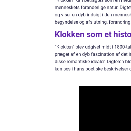
“Klokken” kan betragtes som en medit
menneskets foranderlige natur. Digtet
og viser en dyb indsigt i den menne
begyndelse og afslutning, forandring
Klokken som et hist
“Klokken” blev udgivet midt i 1800-ta
præget af en dyb fascination af det i
disse romantiske idealer. Digteren ble
kan ses i hans poetiske beskrivelser 