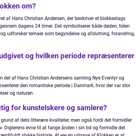
Klokken om?
evet af Hans Christian Andersen, der beskriver et klokkeslags
er gennem dagens 24 timer. Det symboliserer både døden, tiden
 og udforsker temaer som begyndelse og afslutning, forandring,
udgivet og hvilken periode repræsenterer
en del af Hans Christian Andersens samling Nye Eventyr og
ræsenterer den romantiske periode i Danmark, hvor der var stor
elser og naturen.
gtig for kunstelskere og samlere?
grund af dets litterære kvaliteter, men også fordi det formidler
. Digterens evne til at fange ånden i sin tid og formidle det
værdifuldt stykke historie. At eje en udgave af Klokken er at