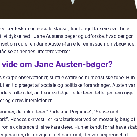
d, ægteskab og sociale klasser, har fanget læsere over hele
 vil vi dykke ned i Jane Austens bøger og udforske, hvad der gør
nset om du er en Jane Austen-fan eller en nysgerrig nybegynder, 
tåelse af hendes litterære værker.
at vide om Jane Austen-bøger?
 skarpe observationer, subtile satire og humoristiske tone. Hun
 i en tid præget af sociale og politiske forandringer. Austen var
nders rolle i det, og hendes bøger reflekterer dette gennem nøje
er og deres interaktioner.
omaner, der inkluderer “Pride and Prejudice”, “Sense and
rk”. Hendes skrivestil er karakteriseret ved en mesterlig brug af
ironisk distance til sine karakterer. Hun er kendt for at have ska
edpersoner, der navigerer i et samfund, der var begrænset af