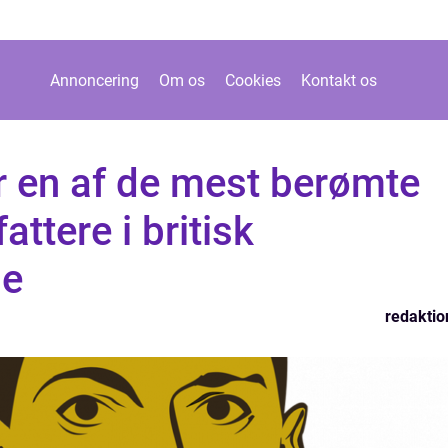
Annoncering
Om os
Cookies
Kontakt os
r en af de mest berømte
attere i britisk
ie
redaktio