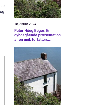
rpe
 og
18 januar 2024
Peter Høeg Bøger: En
dybdegående præsentation
af en unik forfatters
mangfoldige værker