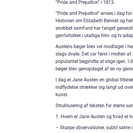
“Pride and Prejudice” i 1813.
“Pride and Prejudice” anses i dag for 
Historien om Elizabeth Bennet og hen
snobbet samfund har fanget generatio
genfortolket i utallige film- og tv-adap
Austens bøger blev vel modtaget i he
slags dvale. Det var først i midten af
popularitet begyndte at stige igen. 
bøger blev genopdaget af en ny gener
I dag er Jane Austen en global litter
indflydelse strækker sig langt ud over 
kunst.
Strukturering af teksten for større sa
1. Hvem er Jane Austen og hvad er h
– Skarpe observationer, subtil satire