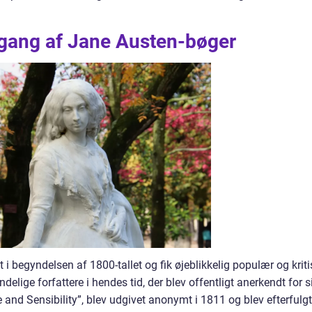
gang af Jane Austen-bøger
 i begyndelsen af 1800-tallet og fik øjeblikkelig populær og kriti
elige forfattere i hendes tid, der blev offentligt anerkendt for s
and Sensibility”, blev udgivet anonymt i 1811 og blev efterfulgt