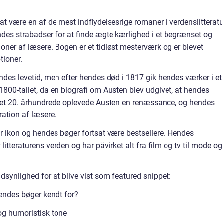
at være en af de mest indflydelsesrige romaner i verdenslitteratu
des strabadser for at finde ægte kærlighed i et begrænset og
ner af læsere. Bogen er et tidløst mesterværk og er blevet
tioner.
ndes levetid, men efter hendes død i 1817 gik hendes værker i et
 1800-tallet, da en biografi om Austen blev udgivet, at hendes
I det 20. århundrede oplevede Austen en renæssance, og hendes
ation af læsere.
ær ikon og hendes bøger fortsat være bestsellere. Hendes
litteraturens verden og har påvirket alt fra film og tv til mode og
ndsynlighed for at blive vist som featured snippet:
endes bøger kendt for?
 og humoristisk tone