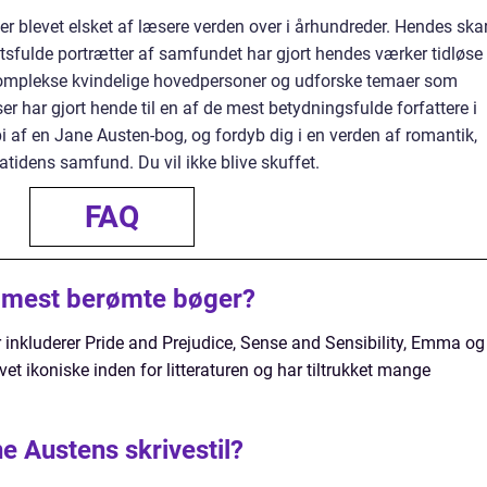
 blevet elsket af læsere verden over i århundreder. Hendes ska
igtsfulde portrætter af samfundet har gjort hendes værker tidløse
 komplekse kvindelige hovedpersoner og udforske temaer som
r har gjort hende til en af de mest betydningsfulde forfattere i
kopi af en Jane Austen-bog, og fordyb dig i en verden af romantik,
tidens samfund. Du vil ikke blive skuffet.
FAQ
 mest berømte bøger?
inkluderer Pride and Prejudice, Sense and Sensibility, Emma og
et ikoniske inden for litteraturen og har tiltrukket mange
 Austens skrivestil?