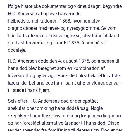
Ifølge historiske dokumenter og vidneudsagn, begyndte
H.C. Andersen at opleve forværrede
helbredskomplikationer i 1868, hvor han blev
diagnosticeret med lever- og nyresygdomme. Selvom
han fortsatte med at skrive og rejse, blev hans tilstand
gradvist forværret, og i marts 1875 lå han på sit
dødsleje.
H.C. Andersen døde den 4. august 1875, og årsagen til
hans død blev betegnet som en kombination af
leverkræft og nyresvigt. Hans død blev bekræftet af de
læger, der behandlede ham, samt af øjenvidner, der var
til stede i hans hjem.
Selv efter H.C. Andersens død er der opstået
spekulationer omkring hans dødsårsag. Nogle
skeptikere har udtrykt tvivl omkring lægernes diagnoser
og har foreslået alternative årsager til hans død. Disse
teorier spænder fra forgiftning til depression. Dog er der