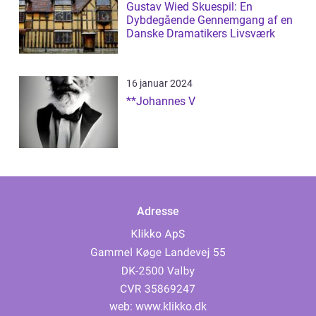
Gustav Wied Skuespil: En
Dybdegående Gennemgang af en
Danske Dramatikers Livsværk
16 januar 2024
**Johannes V
Adresse
web:
www.klikko.dk