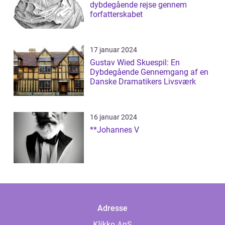
dybdegående rejse gennem
forfatterskabet
17 januar 2024
Gustav Wied Skuespil: En
Dybdegående Gennemgang af en
Danske Dramatikers Livsværk
16 januar 2024
**Johannes V
Adresse