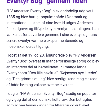
Eventyr Bog” gennem tiden
“HV Andersen Eventyr Bog” blev oprindeligt udgivet i
1835 og blev hurtigt populær både i Danmark og
internationalt. I løbet af sine levetid udgav Andersen
flere udgaver og tilføjede nye eventyr til samlingen. Han
var kendt for at variere genrerne i sine eventyr, og hans
senere eventyr var mere eksperimenterende og
filosofiske i deres tilgang.
I løbet af det 19. og 20. århundrede blev “HV Andersen
Eventyr Bog” oversat til mange forskellige sprog og blev
en integreret del af børnelitteratur i mange lande.
Eventyr som “Den lille havfrue”, “Kejserens nye klæder”
og “Den grimme ælling” blev særligt kendte og elskede
af både børn og voksne over hele verden.
I dag er “HV Andersen Eventyr Bog” stadig en populær
og vigtig del af den danske kulturarv. Den betragtes
som et mesterværk inden for litteratur og er blevet