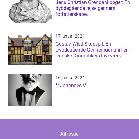
Jens Christian Grøndahl bøger: En
dybdegående rejse gennem
forfatterskabet
17 januar 2024
Gustav Wied Skuespil: En
Dybdegående Gennemgang af en
Danske Dramatikers Livsværk
16 januar 2024
**Johannes V
Adresse