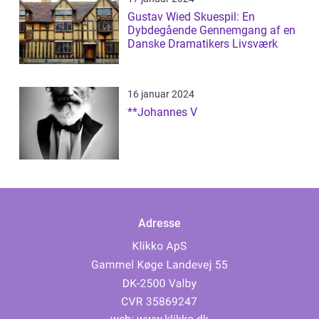
Gustav Wied Skuespil: En
Dybdegående Gennemgang af en
Danske Dramatikers Livsværk
16 januar 2024
**Johannes V
Adresse