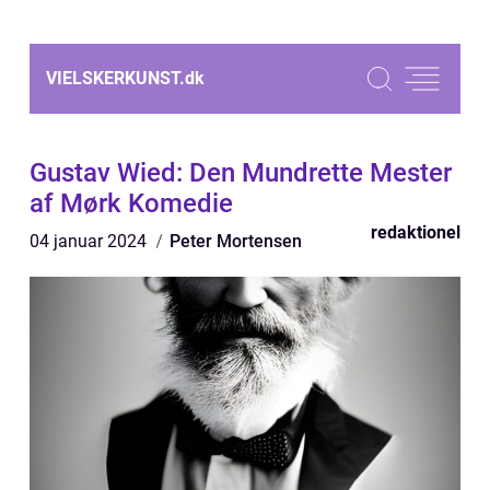
VIELSKERKUNST.
dk
Gustav Wied: Den Mundrette Mester
af Mørk Komedie
redaktionel
04 januar 2024
Peter Mortensen