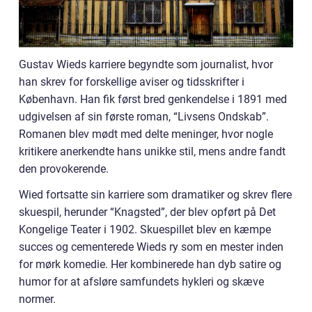
Gustav Wieds karriere begyndte som journalist, hvor
han skrev for forskellige aviser og tidsskrifter i
København. Han fik først bred genkendelse i 1891 med
udgivelsen af sin første roman, “Livsens Ondskab”.
Romanen blev mødt med delte meninger, hvor nogle
kritikere anerkendte hans unikke stil, mens andre fandt
den provokerende.
Wied fortsatte sin karriere som dramatiker og skrev flere
skuespil, herunder “Knagsted”, der blev opført på Det
Kongelige Teater i 1902. Skuespillet blev en kæmpe
succes og cementerede Wieds ry som en mester inden
for mørk komedie. Her kombinerede han dyb satire og
humor for at afsløre samfundets hykleri og skæve
normer.