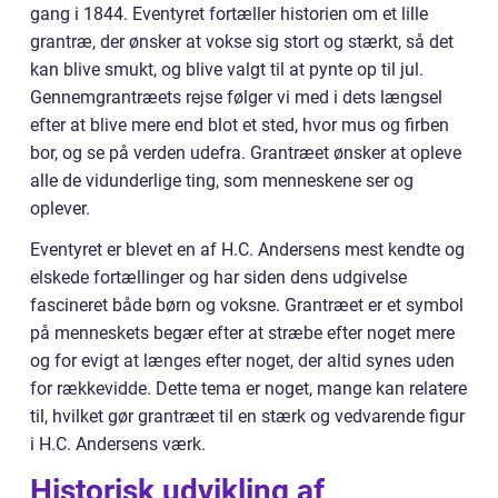
gang i 1844. Eventyret fortæller historien om et lille
grantræ, der ønsker at vokse sig stort og stærkt, så det
kan blive smukt, og blive valgt til at pynte op til jul.
Gennemgrantræets rejse følger vi med i dets længsel
efter at blive mere end blot et sted, hvor mus og firben
bor, og se på verden udefra. Grantræet ønsker at opleve
alle de vidunderlige ting, som menneskene ser og
oplever.
Eventyret er blevet en af H.C. Andersens mest kendte og
elskede fortællinger og har siden dens udgivelse
fascineret både børn og voksne. Grantræet er et symbol
på menneskets begær efter at stræbe efter noget mere
og for evigt at længes efter noget, der altid synes uden
for rækkevidde. Dette tema er noget, mange kan relatere
til, hvilket gør grantræet til en stærk og vedvarende figur
i H.C. Andersens værk.
Historisk udvikling af