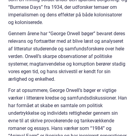
“Burmese Days” fra 1934, der udforsker temaer om
imperialismen og dens effekter på både kolonisatorer
og koloniserede.
Gennem årene har “George Orwell bøger” bevaret deres
relevans og fortsætter med at blive læst og analyseret
af litteratur studerende og samfundsforskere over hele
verden. Orwell’s skarpe observationer af politiske
systemer, magtanvendelse og korruption berører stadig
vores egen tid, og hans skrivestil er kendt for sin
ærlighed og enkelhed.
For at opsummere, George Orwell’s bøger er vigtige
værker i litterære kredse og samfundsdiskussioner. Han
har formået at skabe en samtale om politisk
undertrykkelse og individets rettigheder gennem sin
evne til at skrive provokerende og tankevækkende
romaner og essays. Hans værker som “1984” og
“Animal Farm” er ikoniske og har inspireret generationer