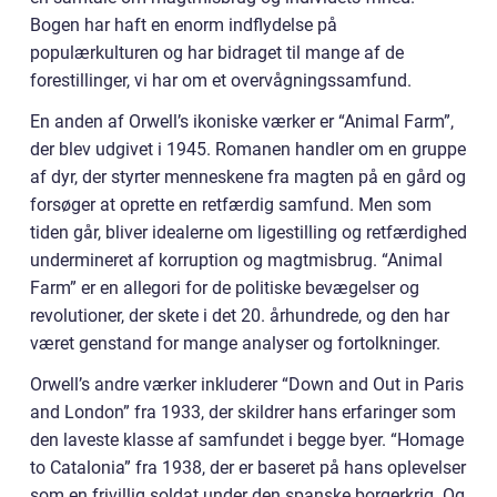
Bogen har haft en enorm indflydelse på
populærkulturen og har bidraget til mange af de
forestillinger, vi har om et overvågningssamfund.
En anden af Orwell’s ikoniske værker er “Animal Farm”,
der blev udgivet i 1945. Romanen handler om en gruppe
af dyr, der styrter menneskene fra magten på en gård og
forsøger at oprette en retfærdig samfund. Men som
tiden går, bliver idealerne om ligestilling og retfærdighed
undermineret af korruption og magtmisbrug. “Animal
Farm” er en allegori for de politiske bevægelser og
revolutioner, der skete i det 20. århundrede, og den har
været genstand for mange analyser og fortolkninger.
Orwell’s andre værker inkluderer “Down and Out in Paris
and London” fra 1933, der skildrer hans erfaringer som
den laveste klasse af samfundet i begge byer. “Homage
to Catalonia” fra 1938, der er baseret på hans oplevelser
som en frivillig soldat under den spanske borgerkrig. Og