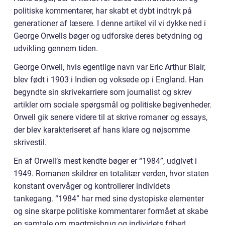
politiske kommentarer, har skabt et dybt indtryk på
generationer af læsere. I denne artikel vil vi dykke ned i
George Orwells bøger og udforske deres betydning og
udvikling gennem tiden.
George Orwell, hvis egentlige navn var Eric Arthur Blair,
blev født i 1903 i Indien og voksede op i England. Han
begyndte sin skrivekarriere som journalist og skrev
artikler om sociale spørgsmål og politiske begivenheder.
Orwell gik senere videre til at skrive romaner og essays,
der blev karakteriseret af hans klare og nøjsomme
skrivestil.
En af Orwell’s mest kendte bøger er “1984”, udgivet i
1949. Romanen skildrer en totalitær verden, hvor staten
konstant overvåger og kontrollerer individets
tankegang. “1984” har med sine dystopiske elementer
og sine skarpe politiske kommentarer formået at skabe
en samtale om magtmisbrug og individets frihed.