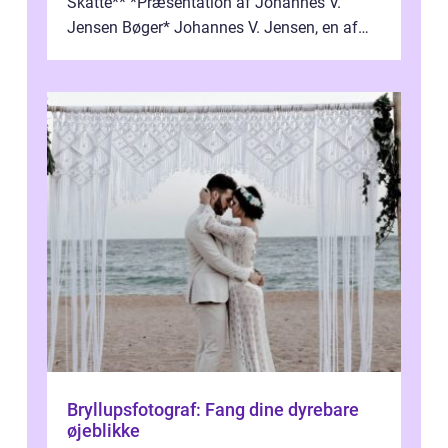
Skatte** *Præsentation af Johannes V.
Jensen Bøger* Johannes V. Jensen, en af
Danmarks mest berømte forfattere, leverede
et enestående...
Bryllupsfotograf: Fang dine dyrebare
øjeblikke