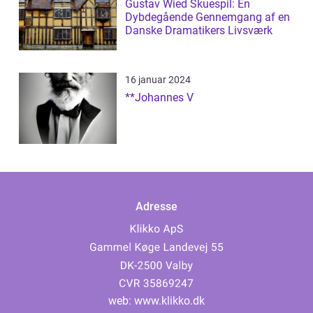
Gustav Wied Skuespil: En
Dybdegående Gennemgang af en
Danske Dramatikers Livsværk
16 januar 2024
**Johannes V
Adresse
web:
www.klikko.dk