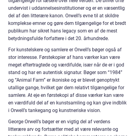
tilgængelige for læsere over hele verden. De bliver ofte
undervist i uddannelsesinstitutioner og er en væsentlig
del af den litterære kanon. Orwell’s evne til at skildre
komplekse emner og gøre dem tilgængelige for et bredt
publikum har sikret hans legacy som en af de mest
betydningsfulde forfattere i det 20. århundrede.
For kunstelskere og samlere er Orwell’s bøger også af
stor interesse. Førstekopier af hans værker kan være
meget eftertragtede og værdifulde, især når de er i god
stand og har en autentisk signatur. Bøger som “1984”
og “Animal Farm” er ikoniske og er blevet genoptrykt
utallige gange, hvilket gør dem relativt tilgængelige for
samlere. At eje en førstekopi af disse værker kan være
en værdifuld del af en kunstsamling og kan give indblik
i Orwell’s tankegang og kunstneriske vision.
George Orwell’s bøger er en vigtig del af verdens
litterære arv og fortsætter med at være relevante og