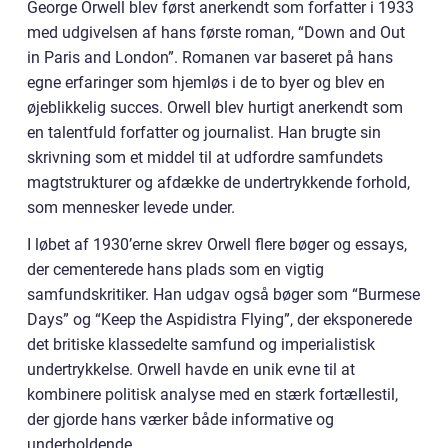
George Orwell blev først anerkendt som forfatter i 1933
med udgivelsen af hans første roman, “Down and Out
in Paris and London”. Romanen var baseret på hans
egne erfaringer som hjemløs i de to byer og blev en
øjeblikkelig succes. Orwell blev hurtigt anerkendt som
en talentfuld forfatter og journalist. Han brugte sin
skrivning som et middel til at udfordre samfundets
magtstrukturer og afdække de undertrykkende forhold,
som mennesker levede under.
I løbet af 1930’erne skrev Orwell flere bøger og essays,
der cementerede hans plads som en vigtig
samfundskritiker. Han udgav også bøger som “Burmese
Days” og “Keep the Aspidistra Flying”, der eksponerede
det britiske klassedelte samfund og imperialistisk
undertrykkelse. Orwell havde en unik evne til at
kombinere politisk analyse med en stærk fortællestil,
der gjorde hans værker både informative og
underholdende.