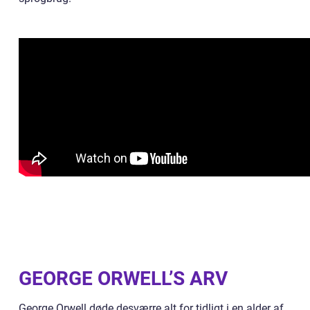
GEORGE ORWELL’S ARV
George Orwell døde desværre alt for tidligt i en alder af