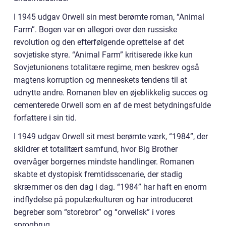
I 1945 udgav Orwell sin mest berømte roman, “Animal
Farm”. Bogen var en allegori over den russiske
revolution og den efterfølgende oprettelse af det
sovjetiske styre. “Animal Farm” kritiserede ikke kun
Sovjetunionens totalitære regime, men beskrev også
magtens korruption og menneskets tendens til at
udnytte andre. Romanen blev en øjeblikkelig succes og
cementerede Orwell som en af de mest betydningsfulde
forfattere i sin tid.
I 1949 udgav Orwell sit mest berømte værk, “1984”, der
skildrer et totalitært samfund, hvor Big Brother
overvåger borgernes mindste handlinger. Romanen
skabte et dystopisk fremtidsscenarie, der stadig
skræmmer os den dag i dag. “1984” har haft en enorm
indflydelse på populærkulturen og har introduceret
begreber som “storebror” og “orwellsk” i vores
sprogbrug.