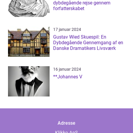
dybdegående rejse gennem
forfatterskabet
17 januar 2024
Gustav Wied Skuespil: En
Dybdegående Gennemgang af en
Danske Dramatikers Livsværk
16 januar 2024
**Johannes V
Adresse