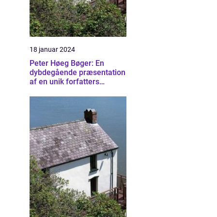
18 januar 2024
Peter Høeg Bøger: En
dybdegående præsentation
af en unik forfatters
mangfoldige værker