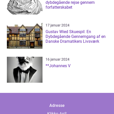
dybdegående rejse gennem
forfatterskabet
17 januar 2024
Gustav Wied Skuespil: En
Dybdegående Gennemgang af en
Danske Dramatikers Livsværk
16 januar 2024
**Johannes V
Adresse