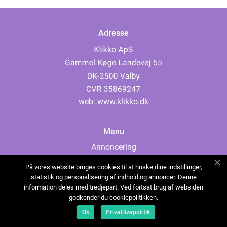
Adresse
web:
www.klikko.dk
Menu
Annoncering
Om os
På vores website bruges cookies til at huske dine indstillinger,
Cookies
statistik og personalisering af indhold og annoncer. Denne
information deles med tredjepart. Ved fortsat brug af websiden
Kontakt os
godkender du cookiepolitikken.
Sitemap
Ok
Privatlivspolitik